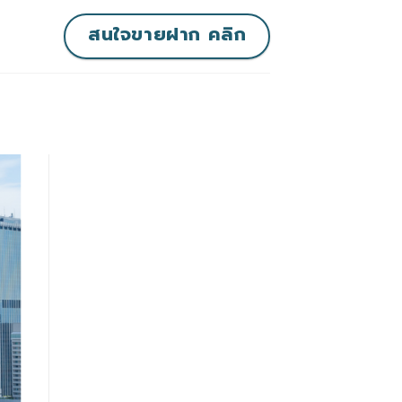
สนใจขายฝาก คลิก