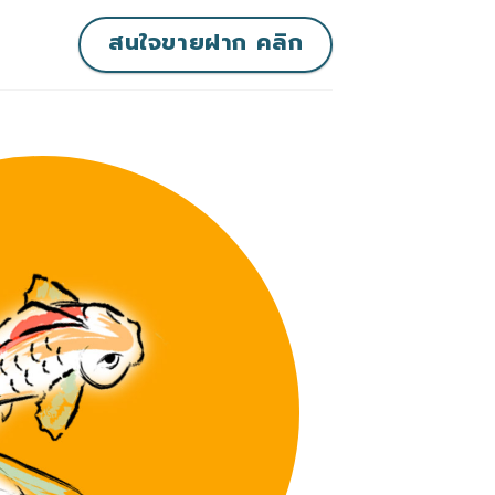
สนใจขายฝาก คลิก